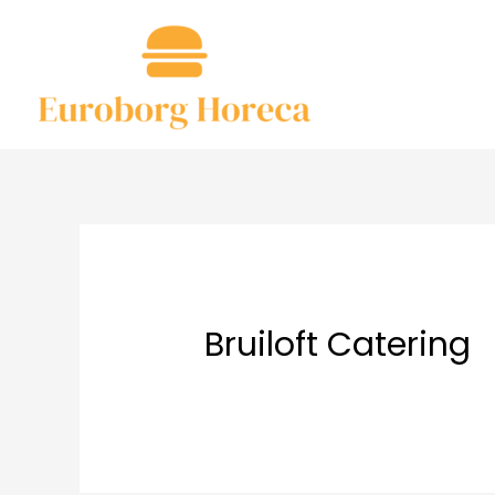
Ga
naar
de
inhoud
Bruiloft Catering