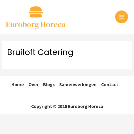
Ga
naar
de
MAI
inhoud
ME
Bruiloft Catering
Home
Over
Blogs
Samenwerkingen
Contact
Copyright © 2026 Euroborg Horeca